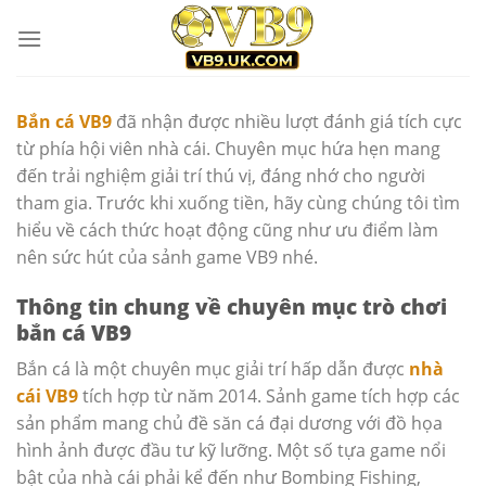
Skip
to
content
Bắn cá VB9
đã nhận được nhiều lượt đánh giá tích cực
từ phía hội viên nhà cái. Chuyên mục hứa hẹn mang
đến trải nghiệm giải trí thú vị, đáng nhớ cho người
tham gia. Trước khi xuống tiền, hãy cùng chúng tôi tìm
hiểu về cách thức hoạt động cũng như ưu điểm làm
nên sức hút của sảnh game VB9 nhé.
Thông tin chung về chuyên mục trò chơi
bắn cá VB9
Bắn cá là một chuyên mục giải trí hấp dẫn được
nhà
cái VB9
tích hợp từ năm 2014. Sảnh game tích hợp các
sản phẩm mang chủ đề săn cá đại dương với đồ họa
hình ảnh được đầu tư kỹ lưỡng. Một số tựa game nổi
bật của nhà cái phải kể đến như Bombing Fishing,