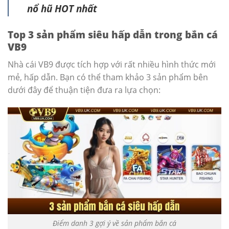
nổ hũ HOT nhất
Top 3 sản phẩm siêu hấp dẫn trong bắn cá
VB9
Nhà cái VB9 được tích hợp với rất nhiều hình thức mới
mẻ, hấp dẫn. Bạn có thể tham khảo 3 sản phẩm bên
dưới đây để thuận tiện đưa ra lựa chọn:
Điểm danh 3 gợi ý về sản phẩm bắn cá