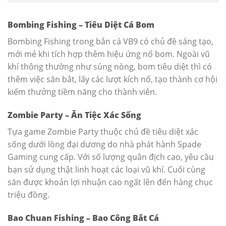
Bombing Fishing – Tiêu Diệt Cá Bom
Bombing Fishing trong bắn cá VB9 có chủ đề sáng tạo,
mới mẻ khi tích hợp thêm hiệu ứng nổ bom. Ngoài vũ
khí thông thường như súng nòng, bom tiêu diệt thì có
thêm việc săn bắt, lấy các lượt kích nổ, tạo thành cơ hội
kiếm thưởng tiềm năng cho thành viên.
Zombie Party – Ăn Tiệc Xác Sống
Tựa game Zombie Party thuộc chủ đề tiêu diệt xác
sống dưới lòng đại dương do nhà phát hành Spade
Gaming cung cấp. Với số lượng quân địch cao, yêu cầu
bạn sử dụng thật linh hoạt các loại vũ khí. Cuối cùng
săn được khoản lợi nhuận cao ngất lên đến hàng chục
triệu đồng.
Bao Chuan Fishing – Bao Công Bắt Cá