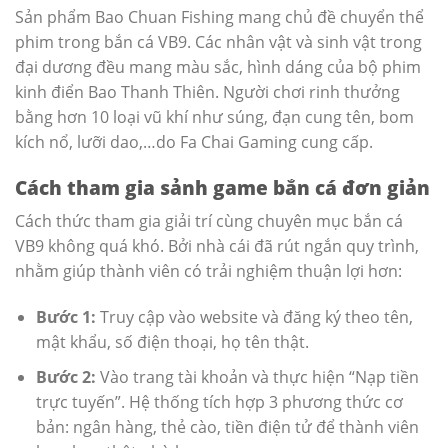
Sản phẩm Bao Chuan Fishing mang chủ đề chuyển thể
phim trong bắn cá VB9. Các nhân vật và sinh vật trong
đại dương đều mang màu sắc, hình dáng của bộ phim
kinh điển Bao Thanh Thiên. Người chơi rinh thưởng
bằng hơn 10 loại vũ khí như súng, đạn cung tên, bom
kích nổ, lưỡi dao,…do Fa Chai Gaming cung cấp.
Cách tham gia sảnh game bắn cá đơn giản
Cách thức tham gia giải trí cùng chuyên mục bắn cá
VB9 không quá khó. Bởi nhà cái đã rút ngắn quy trình,
nhằm giúp thành viên có trải nghiệm thuận lợi hơn:
Bước 1:
Truy cập vào website và đăng ký theo tên,
mật khẩu, số điện thoại, họ tên thật.
Bước 2:
Vào trang tài khoản và thực hiện “Nạp tiền
trực tuyến”. Hệ thống tích hợp 3 phương thức cơ
bản: ngân hàng, thẻ cào, tiền điện tử để thành viên